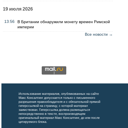
19 июля 2026
13:56
В Британии обнаружили монету времен Римской
империи
Все новости →
Использование материалов, опубликованных на сайте
Макс Консалтинг допускается только с письменного
разрешения правообладателя и с обязательной прямой
гиперссылкой на страницу, с которой материал
заимствован. Гиперссылка должна размещаться
непосредственно в тексте, воспроизводящем
оригинальный материал Макс Консалтинг, до или после
цитируемого блока.