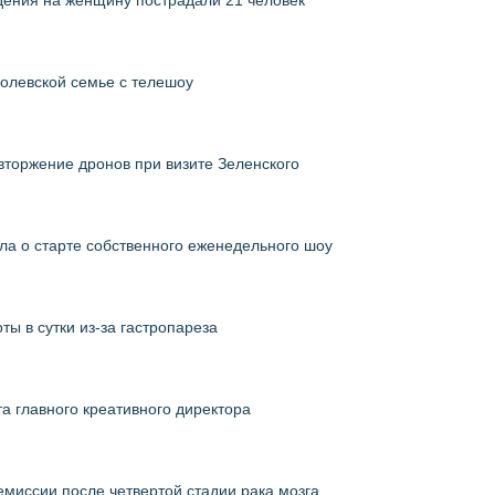
адения на женщину пострадали 21 человек
ролевской семье с телешоу
 вторжение дронов при визите Зеленского
ла о старте собственного еженедельного шоу
ты в сутки из-за гастропареза
та главного креативного директора
емиссии после четвертой стадии рака мозга