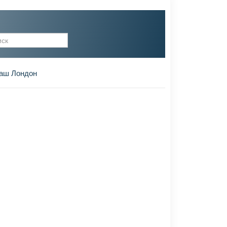
рма поиска
аш Лондон