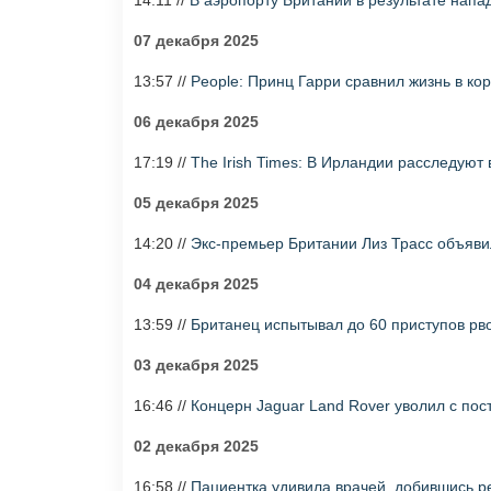
14:11 //
В аэропорту Британии в результате нап
07 декабря 2025
13:57 //
People: Принц Гарри сравнил жизнь в ко
06 декабря 2025
17:19 //
The Irish Times: В Ирландии расследуют
05 декабря 2025
14:20 //
Экс-премьер Британии Лиз Трасс объяви
04 декабря 2025
13:59 //
Британец испытывал до 60 приступов рво
03 декабря 2025
16:46 //
Концерн Jaguar Land Rover уволил с пос
02 декабря 2025
16:58 //
Пациентка удивила врачей, добившись р