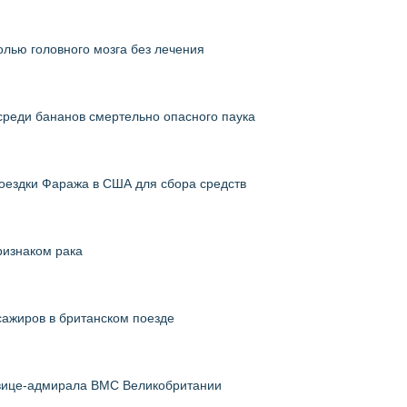
холью головного мозга без лечения
среди бананов смертельно опасного паука
поездки Фаража в США для сбора средств
ризнаком рака
сажиров в британском поезде
 вице-адмирала ВМС Великобритании