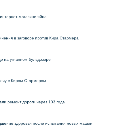
 интернет-магазине яйца
инения в заговоре против Кира Стармера
де на угнанном бульдозере
речу с Киром Стармером
ли ремонт дороги через 103 года
дшение здоровья после испытания новых машин