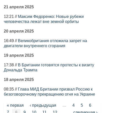
21 апреля 2025
12:21 //
Максим Федоренко: Новые рубежи
человечества лежат вне земной орбиты
20 апреля 2025
16:49 //
Великобритания отложила запрет на
двигатели внутреннего сгорания
19 апреля 2025
17:38 //
В Британии готовятся протесты к визиту
Дональда Трампа
18 апреля 2025
08:35 //
Глава МИД Британии призвал Россию к
безоговорочному прекращению огня на Украине
Страницы
« первая
‹ предыдущая
…
4
5
6
7
8
9
10
11
12
…
следующая ›