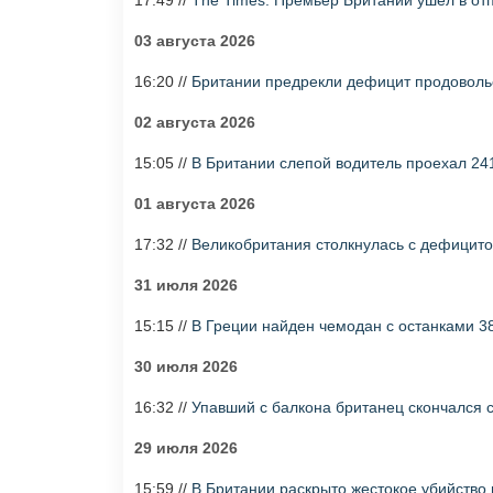
17:49 //
The Times: Премьер Британии ушел в отп
03 августа 2026
16:20 //
Британии предрекли дефицит продовольс
02 августа 2026
15:05 //
В Британии слепой водитель проехал 241
01 августа 2026
17:32 //
Великобритания столкнулась с дефицито
31 июля 2026
15:15 //
В Греции найден чемодан с останками 3
30 июля 2026
16:32 //
Упавший с балкона британец скончался 
29 июля 2026
15:59 //
В Британии раскрыто жестокое убийство