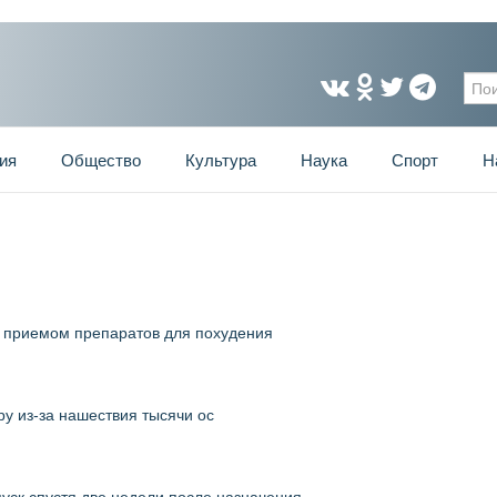
Фо
ия
Общество
Культура
Наука
Спорт
Н
с приемом препаратов для похудения
у из-за нашествия тысячи ос