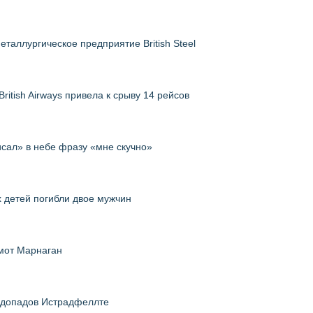
таллургическое предприятие British Steel
itish Airways привела к срыву 14 рейсов
исал» в небе фразу «мне скучно»
 детей погибли двое мужчин
мот Марнаган
водопадов Истрадфеллте