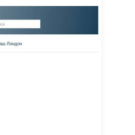
рма поиска
аш Лондон