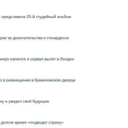
es представила 25-й студийный альбом
рке за домогательства к стюардессе
rways напился и сорвал вылет в Лондон
аз в размещении в Букингемском дворце
ому и увидел своё будущее
 долгое время «подводит страну»