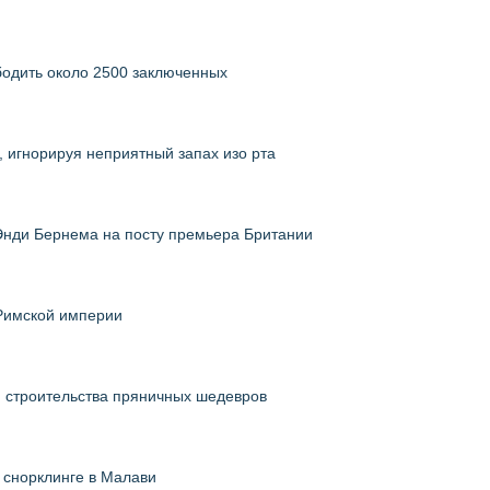
бодить около 2500 заключенных
у, игнорируя неприятный запах изо рта
Энди Бернема на посту премьера Британии
Римской империи
 строительства пряничных шедевров
 снорклинге в Малави