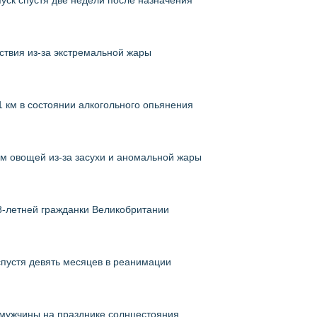
уск спустя две недели после назначения
твия из-за экстремальной жары
 км в состоянии алкогольного опьянения
м овощей из-за засухи и аномальной жары
8-летней гражданки Великобритании
спустя девять месяцев в реанимации
 мужчины на празднике солнцестояния