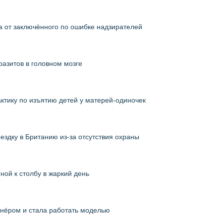
а от заключённого по ошибке надзирателей
разитов в головном мозге
ктику по изъятию детей у матерей-одиночек
здку в Британию из-за отсутствия охраны
ной к столбу в жаркий день
тнёром и стала работать моделью