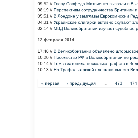
09:52 //
Главу Совфеда Матвиенко вызвали в Вы
08:19 //
Перспективы сотрудничества Британии 
05:51 //
В Лондоне у замглавы Еврокомиссии Реди
04:31 //
Украинские олигархи активно скупают э
02:14 //
МВД Великобритании изучает судебное 
12 февраля 2014
17:48 //
В Великобритании объявлено штормово
10:20 //
Посольство РФ в Великобритании не рек
10:14 //
Темза затопила несколько графств в Ве
10:13 //
На Трафальгарской площади вместо Виль
Страницы
« первая
‹ предыдущая
…
473
474