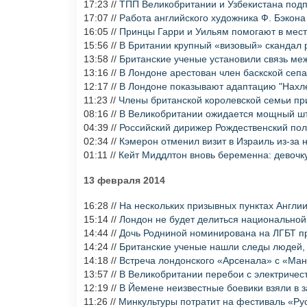
17:23 //
ТПП Великобритании и Узбекистана под
17:07 //
Работа английского художника Ф. Бэкона
16:05 //
Принцы Гарри и Уильям помогают в мест
15:56 //
В Британии крупный «визовый» скандал 
13:58 //
Британские ученые установили связь ме
13:16 //
В Лондоне арестован член баскской сеп
12:17 //
В Лондоне показывают адаптацию "Нахл
11:23 //
Члены британской королевской семьи пр
08:16 //
В Великобритании ожидается мощный шт
04:39 //
Российский дирижер Рождественский полу
02:34 //
Кэмерон отменил визит в Израиль из-за
01:11 //
Кейт Миддлтон вновь беременна: девочку
13 февраля 2014
16:28 //
На нескольких призывных пунктах Англи
15:14 //
Лондон не будет делиться национально
14:44 //
Дочь Родниной номинирована на ЛГБТ п
14:24 //
Британские ученые нашли следы людей, 
14:18 //
Встреча лондонского «Арсенала» с «Ма
13:57 //
В Великобритании перебои с электриче
12:19 //
В Йемене неизвестные боевики взяли в з
11:26 //
Минкультуры потратит на фестиваль «Ру