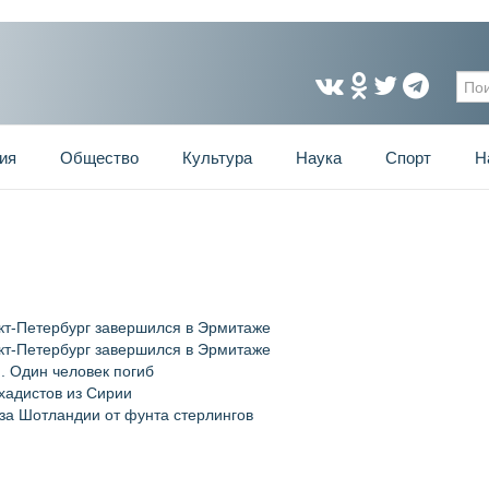
Фо
ия
Общество
Культура
Наука
Спорт
Н
кт-Петербург завершился в Эрмитаже
кт-Петербург завершился в Эрмитаже
. Один человек погиб
хадистов из Сирии
аза Шотландии от фунта стерлингов