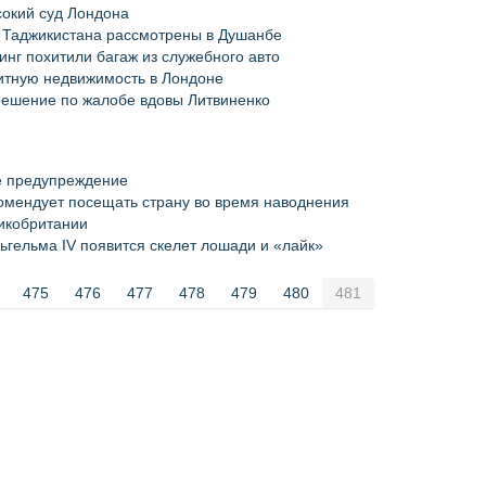
сокий суд Лондона
и Таджикистана рассмотрены в Душанбе
нг похитили багаж из служебного авто
литную недвижимость в Лондоне
решение по жалобе вдовы Литвиненко
е предупреждение
омендует посещать страну во время наводнения
ликобритании
гельма IV появится скелет лошади и «лайк»
475
476
477
478
479
480
481