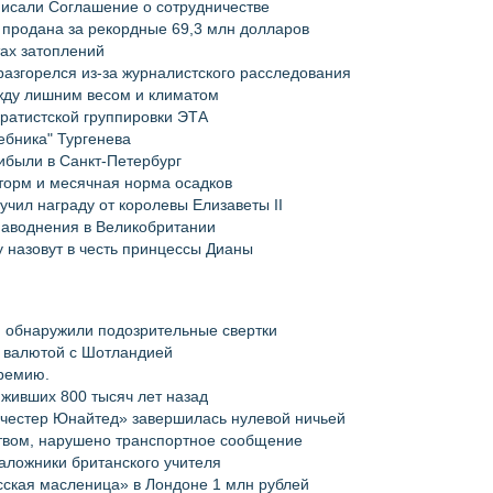
писали Соглашение о сотрудничестве
 продана за рекордные 69,3 млн долларов
ах затоплений
разгорелся из-за журналистского расследования
жду лишним весом и климатом
аратистской группировки ЭТА
ебника" Тургенева
ибыли в Санкт-Петербург
орм и месячная норма осадков
чил награду от королевы Елизаветы II
 наводнения в Великобритании
 назовут в честь принцессы Дианы
и обнаружили подозрительные свертки
й валютой с Шотландией
ремию.
живших 800 тысяч лет назад
нчестер Юнайтед» завершилась нулевой ничьей
ством, нарушено транспортное сообщение
аложники британского учителя
сская масленица» в Лондоне 1 млн рублей