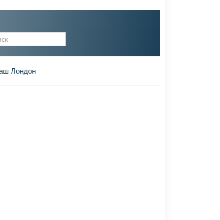
рма поиска
аш Лондон